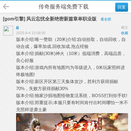
传奇服务端免费下载
回复
[gom引擎] 风云忘忧全新绝密新篇章单职业版
看全部
jjj
楼主
2025-9-4 15:08:00
收藏
版本介绍:唯一赞助（20米)介绍∶自动拾取，自动回收，自
动合成，爆率加成.回收加成.泡点经验
版本介绍:捐献(30米)神火（10米）低端消费，高端品质，
良心好服
版本介绍:游戏内所有地图均为等级进入，0米玩家照样进
终极地图!
版本介绍:新区开区第三天集体攻沙，胜利方获得捐献
70%，失败方获得捐献30%
版本介绍:独家沙捐地图怪物复活系统，BOSS打到你手软!
版本介绍:郑重提示;本服只要有时间肯付出时间哪怕一米不
充照样逆袭土豪