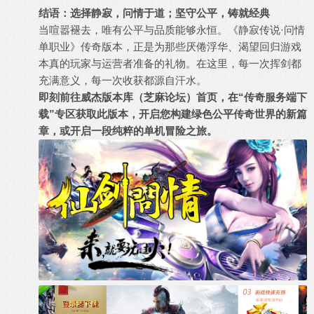
结语：选择静寂，问情于道；坚守公平，铸就经典
当喧嚣褪去，唯有公平与品质能够永恒。《静寂传说·问情
单职业》传奇版本，正是为那些厌倦浮华、渴望回归游戏
本真的玩家与运营者准备的礼物。在这里，每一次挥剑都
充满意义，每一次收获都源自汗水。
即刻前往威杰版本库（芝麻论坛）首页，在“传奇服务端下
载”专区获取此版本，开启您构建绿色公平传奇世界的新篇
章，或开启一段纯粹的单机冒险之旅。