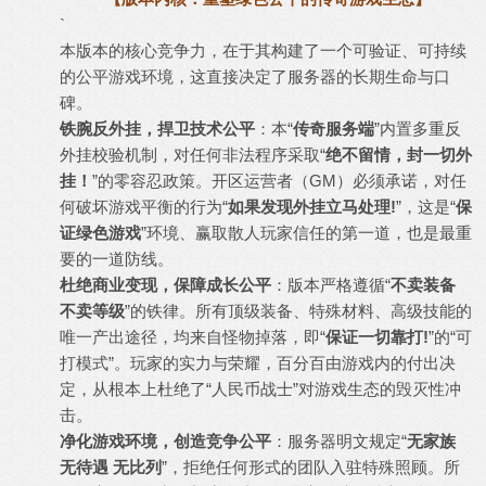
`
本版本的核心竞争力，在于其构建了一个可验证、可持续
的公平游戏环境，这直接决定了服务器的长期生命与口
碑。
铁腕反外挂，捍卫技术公平
：本“
传奇服务端
”内置多重反
外挂校验机制，对任何非法程序采取“
绝不留情，封一切外
挂！
”的零容忍政策。开区运营者（GM）必须承诺，对任
何破坏游戏平衡的行为“
如果发现外挂立马处理!
”，这是“
保
证绿色游戏
”环境、赢取散人玩家信任的第一道，也是最重
要的一道防线。
杜绝商业变现，保障成长公平
：版本严格遵循“
不卖装备
不卖等级
”的铁律。所有顶级装备、特殊材料、高级技能的
唯一产出途径，均来自怪物掉落，即“
保证一切靠打!
”的“可
打模式”。玩家的实力与荣耀，百分百由游戏内的付出决
定，从根本上杜绝了“人民币战士”对游戏生态的毁灭性冲
击。
净化游戏环境，创造竞争公平
：服务器明文规定“
无家族
无待遇 无比列
”，拒绝任何形式的团队入驻特殊照顾。所