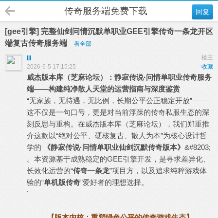
传奇服务端免费下载
回复
[gee引擎] 完整仙剑问情沉默单职业GEE引擎传奇一条龙开区
端复古传奇服务端
看全部
jjj
楼主
2026-6-5 17:15:25
收藏
威杰版本库（芝麻论坛）：静寂传说·问情单职业传奇服务
端——构建纯净散人天堂的运营指南与深度鉴赏
“无家族，无待遇，无比例，长期公平公正稳定开放”——
这不仅是一句口号，更是对当前浮躁的传奇私服生态的深
刻反思与重构。在威杰版本库（芝麻论坛），我们郑重推
介这款以“绝对公平、硬核复古、散人为本”为核心设计哲
学的
《静寂传说·问情单职业仙剑沉默传奇版本》
&#8203;
。本资源基于成熟稳定的GEE引擎开发，是寻求差异化、
长效化运营的“
传奇一条龙
”项目方，以及追求纯粹游戏体
验的“
单机版传奇
”爱好者的理想选择。
`
【版本内核：重塑绿色公平的传奇游戏生态】