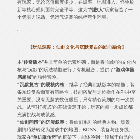
有玩家，无论充值额度多少，在爆率、地图准入、怪物刷
新等核心规则面前完全平等。这为“
纯散人
”玩家营造了一
个凭实力说话、凭运气逆袭的纯粹竞争环境。
`
【玩法深度：仙剑文化与沉默复古的匠心融合】
`
本“
传奇版本
”并非简单的元素堆砌，而是将“仙剑”的文化内
核与“沉默”的玩法精髓进行了有机融合，提供了“
游戏体验
感超强
”的独特冒险。
“沉默复古”的硬核内核
：继承了经典沉默版本的精髓，装
备系统复杂而富有策略性，技能搭配与走位操作在PK中至
关重要。没有无脑的数值碾压，只有精心策划的每一次挑
战。从“可打模式”的基础设定开始，玩家的每一步成长都
充满挑战与成就感。
“仙剑问情”的沉浸叙事
：将仙剑系列的经典人物、场景、
剧情巧妙转化为游戏中的地图、BOSS、装备与任务线。
玩家在“
单机版传奇
”的框架下，能体验到一段属于自己的