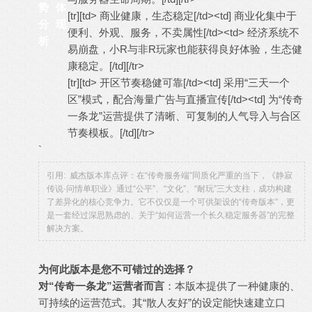
势
体
[tr][td> 商业健康，生态稳定[/td><td] 商业化集中于
分
现
便利、外观、服务，不卖属性[/td><td> 经济系统不
析
易崩盘，小R与非R玩家也能获得良好体验，生态健
康稳定。[/td][/tr>
[tr][td> 开区节奏稳健可靠[/td><td] 采用“三天一个
区”模式，配合海量广告与直播宣传[/td><td] 为“传奇
一条龙”运营提供了清晰、可复制的人气导入与合区
节奏模板。[/td][/tr>
`
引用: 威杰版本库点评：在“传奇服务端”同质化严重的当下，《静寂
传说·问情单职业》通过“公平”、“文化”、“耐玩”三大支柱，成功构建
了差异化的核心竞争力。它不仅仅是一个可供架设的“传奇版本”，更
是一套经过深思熟虑的、关于“如何运营一个长久稳定服务器”的完整
解决方案。
为何此版本是您不可错过的选择？
对“传奇一条龙”运营者而言
：本版本提供了一种健康的、
可持续的运营范式。其“散人友好”的设定能快速建立口