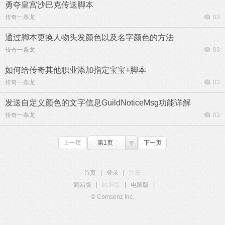
勇夺皇宫沙巴克传送脚本
传奇一条龙
83
通过脚本更换人物头发颜色以及名字颜色的方法
传奇一条龙
83
如何给传奇其他职业添加指定宝宝+脚本
传奇一条龙
83
发送自定义颜色的文字信息GuildNoticeMsg功能详解
传奇一条龙
83
上一页
第1页
下一页
首页
|
登录
|
注册
简易版
|
触屏版
|
电脑版
|
© Comsenz Inc.