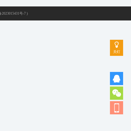
2023015431号-7 )
关灯