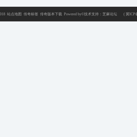
2018
站点地图
传奇标签
传奇版本下载
Powered by©技术支持：
芝麻论坛
(
冀ICP备