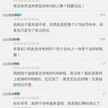
2025-9-30 18:51:55
有没有开这种类型传奇sf的人啊？我要玩玩！
v62da
板凳
点击重新加载
2025-9-30 21:08:36
虽然这个版本很不错，但我还是想要个1.76金币传奇。回
复也只是为了拿点积分。
jcvlh
地板
点击重新加载
2025-9-30 23:24:24
有喜欢1.85炎龙传奇的吗？找个合伙人一块弄个这样的私
服！
o6p
#
点击重新加载
5
2025-10-1 01:12:46
我想找个超级变态传奇65535的端，有没有？最好是那些
上线满65535级的。忘记说了，要变态合击的哦！无英雄
那些玩不惯。
q8if5
#
点击重新加载
6
2025-10-1 03:08:52
站长哥哥，推荐个传奇服务器呗，留意我们网站很久了，