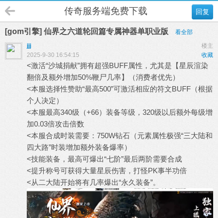
传奇服务端免费下载
回复
[gom引擎] 仙界之六道轮回篇专属神器单职业版
看全部
jjj
楼主
2025-9-30 16:54:15
收藏
<激活“沙城捐献”拥有超强BUFF属性，尤其是【星辰渲染
翻倍及额外增加50%鞭尸几率】（消费者优先）
<本服选择性赞助“最高500”可激活相应的符文BUFF（根据
个人决定）
<本服最高340级（+66）装备等级，320级以后额外每级增
加0.03倍攻击倍数
<本服合成时装需要：750W钻石（元素属性极强“三大陆和
四大路”时装增加额外装备爆率）
<技能装备，最高可爆出“七阶”最后两阶需要合成
<提升称号可获得大量星辰伤害，打怪PK事半功倍
<从二大陆开始将有几率爆出“永久装备”。