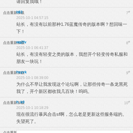
请回复我哦！
b83
#
点击重新加载
7
2025-10-1 04:57:15
站长，有没有以前那种1.76蓝魔传奇的版本啊？想回味一
下！
wg2fv
#
点击重新加载
8
2025-10-1 06:41:37
站长，有没有轻变之类的版本，我想开个轻变传奇私服和
朋友一块玩！
hsyvk
#
点击重新加载
9
2025-10-1 08:39:00
为什么不早让我发现这个论坛啊，让那些传奇一条龙黑死
我了，开个新区都收我几百块！呜呜。
h_k0
#
点击重新加载
10
2025-10-1 10:18:29
现在很流行暴风合击sf啊，怎么老是更新这些服务端的。
失望死了。
点击重新加载