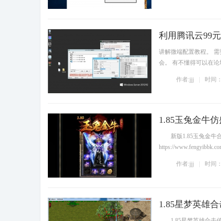
利用腾讯云99
传奇架设教程
讲解微端配置教程。 
会。 有不懂得可以在论坛
作者:jjj
时间：2
1.85玉兔金
传奇服务端免
费下载
新版1.85玉兔金牛合
https://www.fen
作者:jjj
时间：2
1.85星梦英雄
传奇服务端免
费下载
1.85星梦英雄合击传