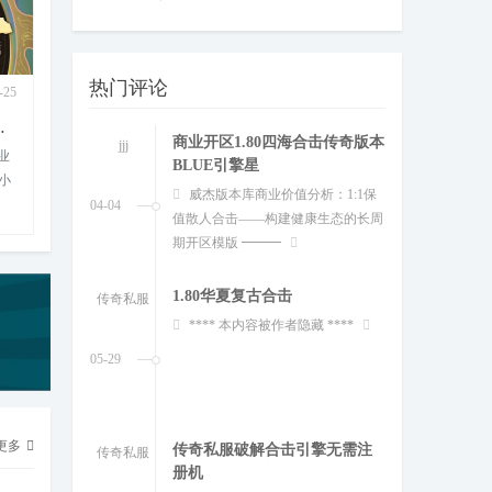
BLUE引擎星
威杰版本库商业价值分析：1:1保
04-04
值散人合击——构建健康生态的长周
热门评论
期开区模版 ━━━
-22
传奇私服
2023-04-19
单职业服务端下
独家三职业1.80斗帝火龙gm基地
1.80华夏复古合击
传奇私服
单
版本名称：独家龙凤鬼斧霸梦诀激情单职业
**** 本内容被作者隐藏 ****
补丁
传奇客户端 版本大小：227.40 MB 补丁大小
05-29
4038
29
传奇私服破解合击引擎无需注
传奇私服
册机
传奇私服破解合击引擎无需注册
12-16
机 **** 本内容被作者隐藏 ****
更多
1.85星梦英雄合击传奇服务端下
jjj
载