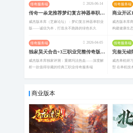
2026-06-14
传奇服务端
传奇服务端
免费下载
免费下载
传奇一条龙推荐梦幻复古神器单职业GOM引擎复古传奇版本
4
威杰版本库（芝麻论坛）：梦幻复古神器单职业
威杰版本库商
版——诚信为本，打造永不跑路的绿色长久
构建健康生态
2026-04-05
传奇服务端
传奇服务端
免费下载
免费下载
独家昊天合击+3三职业完整传奇版本 服务端下载即用
威杰版本库独家评测：重燃玛法热血——深度解
威杰单机研习
析一款值得珍藏的经典三职业传奇服务端
型 在单机技
商业版本