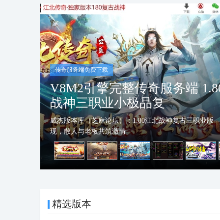
传奇服务端免费下载
恶魔之拥三职业传奇服务端下
黑复古翎风引擎传奇版
威杰版本库（芝麻论坛）：全网独家恶魔之拥暗黑三职
高爆率+宠物扫射，引爆
精选版本