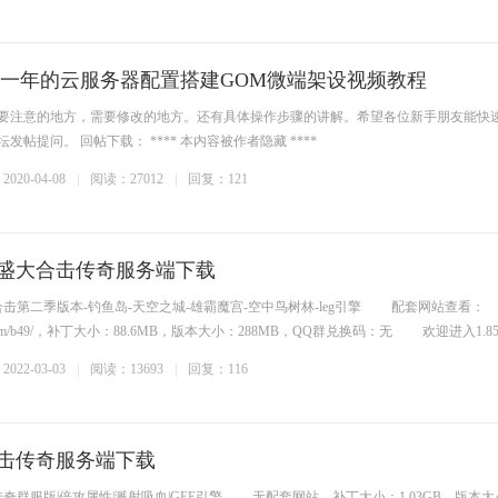
元一年的云服务器配置搭建GOM微端架设视频教程
需要注意的地方，需要修改的地方。还有具体操作步骤的讲解。希望各位新手朋友能快
发帖提问。 回帖下载： **** 本内容被作者隐藏 ****
020-04-08
阅读：27012
回复：121
牛仿盛大合击传奇服务端下载
击第二季版本-钓鱼岛-天空之城-雄霸魔宫-空中鸟树林-leg引擎 配套网站查看：
gyibbk.com/b49/，补丁大小：88.6MB，版本大小：288MB，QQ群兑换码：无 欢迎进入1.8
022-03-03
阅读：13693
回复：116
合击传奇服务端下载
奇群服版|倍攻属性|溅射吸血|GEE引擎 无配套网站，补丁大小：1.03GB，版本大