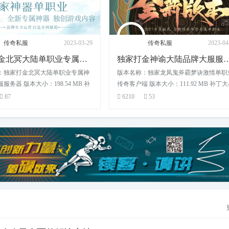
传奇私服
2023-04-25
传奇私服
2023-04
独家打金神谕大陆品牌大服服务端下载
独家水浒传剧情专属打金传奇
：独家龙凤鬼斧霸梦诀激情单职业
版本名称：独家水浒传剧情专属打金传奇
 版本大小：111.92 MB 补丁大小
职业服务端下载 版本大小：134.24 MB 
53
4251
27