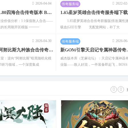
2026-04-04
2022-02
传奇服务端
商业开区1.80四海合击传奇版
1.80华夏复古合击
传奇私服破解合击引擎无需
免费下载
商业开区1.80四海合击传奇版本 BLUE引擎星王+1三职业服务端
1.85星梦英雄合击传奇服务端下载
擎星
业价值分析：1:1保值散人合击——
1.85星梦英雄合击传奇群服版|倍攻属性|
的长周期开区模版 ━━━
吸血|GEE引擎 无配套网站，补丁大
2026-04-30
2026-06
传奇服务端
免费下载
完整无错阿努比斯九种族合击传奇V8M2引擎开服服务端
新GOM引擎天启记
室：逆向“阿努比斯”暗黑随机化模
威杰版本库（芝麻论坛）：天启记专属神器
术研习领域，一个深度集成
业版——散人好混，一件装备即起飞，BOSS