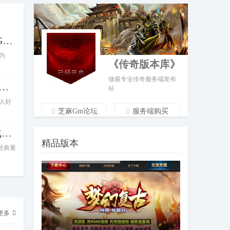
传奇一条龙推荐梦幻复古神器单职业GOM引擎
为
《传奇版本库》
做最专业传奇服务端发布
M引擎天启记专属神器传奇版本适合传奇
站
人好
芝麻Gm论坛
服务端购买
V8M2引擎完整传奇服务端 1.80江北战神三职
管理QQ：3482218394
精品版本
唯一群：318442020
经典重
EMAIL：postmaster@jjj198.com
我们是勤快版本搬运工
更多