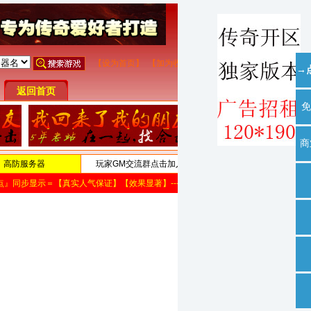
→
免
商