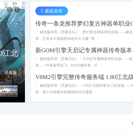
最新发布
威杰版本库（芝麻论坛）：梦幻复古神器单职业版——诚信
本，打造永不跑路的绿色长久大服 “承
新GO
载暗
威杰版本库（芝麻论坛）：天启记专属神器单职业版——散
混，一件装备即起飞，BOSS爆所有，打
业版——超
威杰版本库（芝麻论坛）：1.80江北战神复古三职业版——
现，散人与老板共筑激情的攻沙盛宴