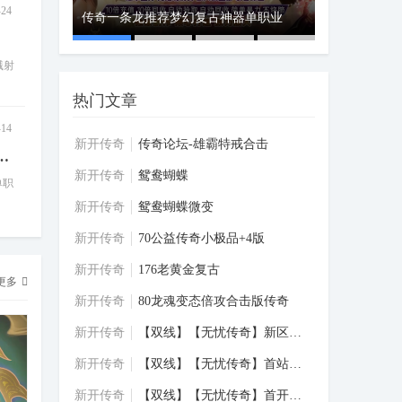
-24
本 BLUE引
注册机
传奇一条龙推荐梦幻复古神器单职业
GOM引擎
溅射
热门文章
-14
新开传奇
传奇论坛-雄霸特戒合击
专属神器传奇版本适合传奇一条龙开区
新开传奇
鸳鸯蝴蝶
单职
新开传奇
鸳鸯蝴蝶微变
新开传奇
70公益传奇小极品+4版
传奇一条龙推荐梦幻复古神器
新开传奇
jjj
176老黄金复古
更多
单职业GOM引擎
新开传奇
80龙魂变态倍攻合击版传奇
威杰版本库（芝麻论坛）：梦幻
06-14
复古神器单职业版——诚信为本，打
新开传奇
【双线】【无忧传奇】新区火爆，专属福利，
造永不跑路的绿色长久
新开传奇
【双线】【无忧传奇】首站新区，新人豪礼，
商业开区1.80四海合击传奇版本
新开传奇
jjj
【双线】【无忧传奇】首开新区，专属福利，