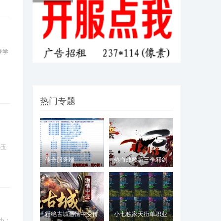
记专属神器单职业版——散人好混，
一件装备即起飞，BOSS
恶魔之拥三职业传奇服务端下
jjj
载暗黑复古翎风
速学
威杰版本库（芝麻论坛）：全网
06-05
独家恶魔之拥暗黑三职业版——超高
爆率+宠物扫射，引爆
热门专题
V8M2引擎完整传奇服务端 1.80
jjj
江北战神三职
威杰版本库（芝麻论坛）：1.80江
06-05
北战神复古三职业版——经典重现，
5玉
散人与老板共筑激情
传奇服务端
热血战歌第三季邪剑
Needlevelw物品通用
谱加速迷失单职业版
传奇字段计算
【ge
精绝古城激情中变传
小七独家天衍单职业
小：