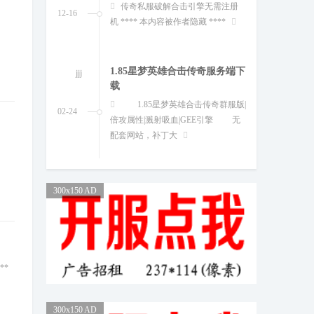
1.85星梦英雄合击传奇群服版|
02-24
倍攻属性|溅射吸血|GEE引擎 无
配套网站，补丁大
独家昊天合击+3三职业完整传
jjj
奇版本 服务端
威杰版本库独家评测：重燃玛法
04-05
热血——深度解析一款值得珍藏的经
典三职业传奇服务端
完整无错阿努比斯九种族合击
jjj
传奇V8M2引擎开
300x150 AD
威杰单机研习室：逆向“阿努比
04-30
斯”暗黑随机化模型 在单机技术研习
领域，一个深度集成
新GOM引擎天启记专属神器传
**
jjj
奇版本适合传奇
威杰版本库（芝麻论坛）：天启
06-14
300x150 AD